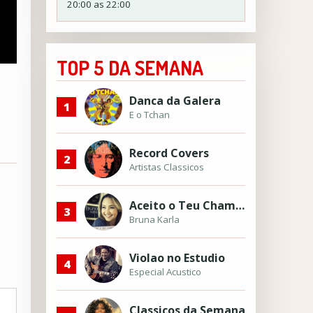
20:00 as 22:00
TOP 5 DA SEMANA
Danca da Galera
1
E o Tchan
Record Covers
2
Artistas Classicos
Aceito o Teu Chamado
3
Bruna Karla
Violao no Estudio
4
Especial Acustico
Classicos da Semana